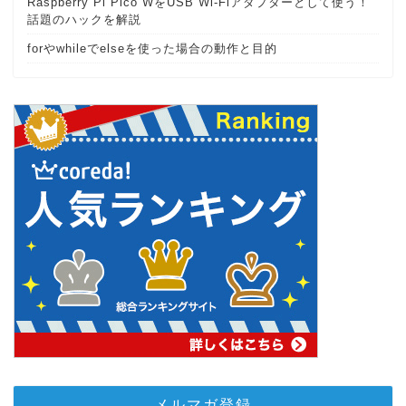
Raspberry Pi Pico WをUSB Wi-Fiアダプターとして使う！
話題のハックを解説
forやwhileでelseを使った場合の動作と目的
メルマガ登録