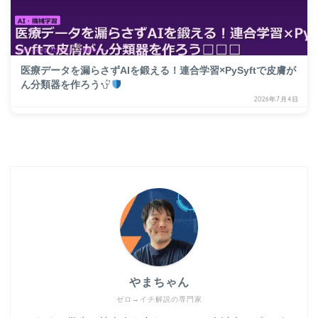
医療データを漏らさずAIを鍛える！連合学習×PySyftで皮膚が
ん分類器を作ろう
2026年7月4日
やまちゃん
ゼロ→イチ解説の専門家