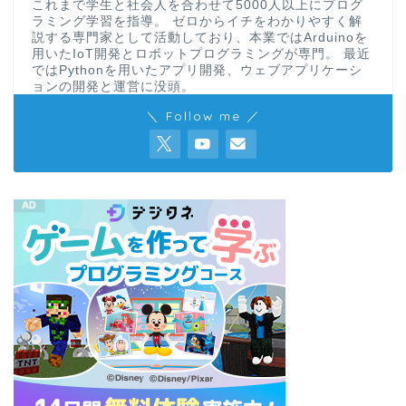
これまで学生と社会人を合わせて5000人以上にプログ
ラミング学習を指導。 ゼロからイチをわかりやすく解
説する専門家として活動しており、本業ではArduinoを
用いたIoT開発とロボットプログラミングが専門。 最近
ではPythonを用いたアプリ開発、ウェブアプリケーシ
ョンの開発と運営に没頭。
＼ Follow me ／