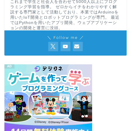
これまで学生と社会人を合わせて5000人以上にプログ
ラミング学習を指導。 ゼロからイチをわかりやすく解
説する専門家として活動しており、本業ではArduinoを
用いたIoT開発とロボットプログラミングが専門。 最近
ではPythonを用いたアプリ開発、ウェブアプリケーシ
ョンの開発と運営に没頭。
＼ Follow me ／