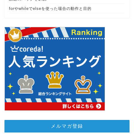
forやwhileでelseを使った場合の動作と目的
メルマガ登録