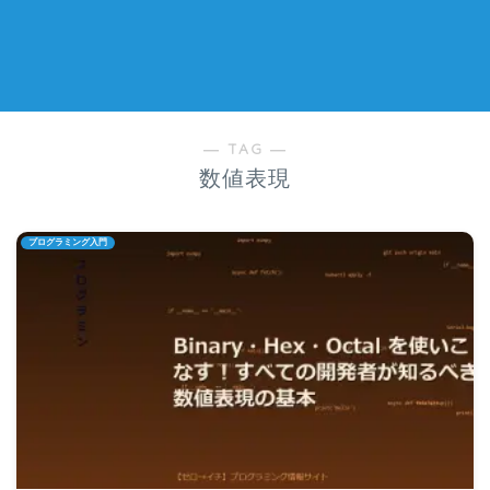
― TAG ―
数値表現
プログラミング入門