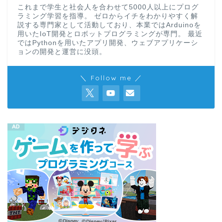
これまで学生と社会人を合わせて5000人以上にプログ
ラミング学習を指導。 ゼロからイチをわかりやすく解
説する専門家として活動しており、本業ではArduinoを
用いたIoT開発とロボットプログラミングが専門。 最近
ではPythonを用いたアプリ開発、ウェブアプリケーシ
ョンの開発と運営に没頭。
＼ Follow me ／