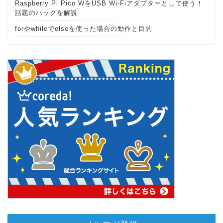
Raspberry Pi Pico WをUSB Wi-Fiアダプターとして使う！
話題のハックを解説
forやwhileでelseを使った場合の動作と目的