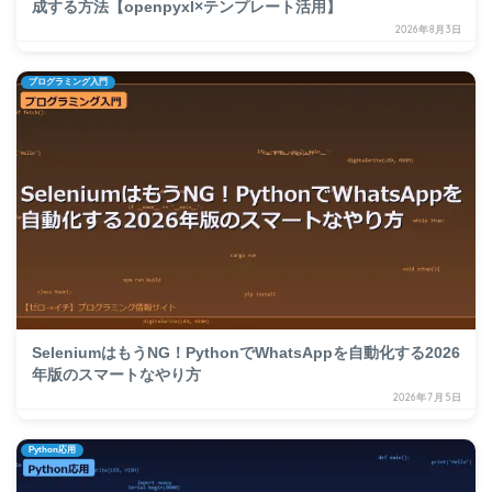
成する方法【openpyxl×テンプレート活用】
2026年8月3日
プログラミング入門
SeleniumはもうNG！PythonでWhatsAppを自動化する2026
年版のスマートなやり方
2026年7月5日
Python応用