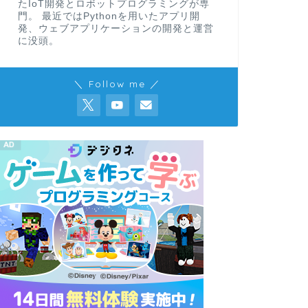
たIoT開発とロボットプログラミングが専
門。 最近ではPythonを用いたアプリ開
発、ウェブアプリケーションの開発と運営
に没頭。
＼ Follow me ／