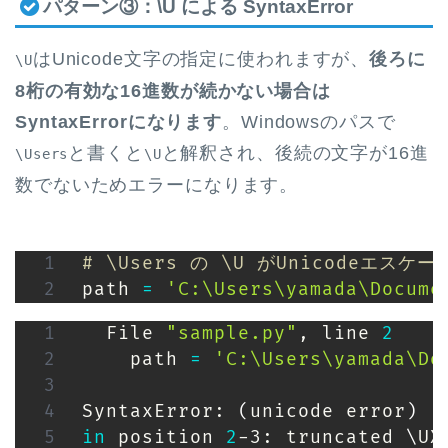
パターン③：\U による SyntaxError
はUnicode文字の指定に使われますが、
後ろに
\U
8桁の有効な16進数が続かない場合は
SyntaxErrorになります
。Windowsのパスで
と書くと
と解釈され、後続の文字が16進
\Users
\U
数でないためエラーになります。
# \Users の \U がUnicodeエスケ
path 
=
'C:\Users\yamada\Docume
  File 
"sample.py"
, line 
2
    path 
=
'C:\Users\yamada\Do
                               
SyntaxError: 
(
unicode error
)
'
in
 position 
2
-3: truncated 
\
UX