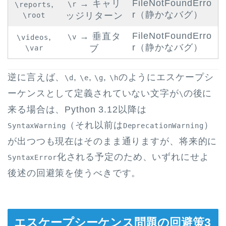
FileNotFoundErro
→ キャリ
,
\r
\reports
r（静かなバグ）
ッジリターン
\root
FileNotFoundErro
→ 垂直タ
,
\v
\videos
r（静かなバグ）
ブ
\var
逆に言えば、
,
,
,
のようにエスケープシ
\d
\e
\g
\h
ーケンスとして定義されていない文字が
の後に
\
来る場合は、Python 3.12以降は
（それ以前は
）
SyntaxWarning
DeprecationWarning
が出つつも現在はそのまま通りますが、将来的に
化される予定のため、いずれにせよ
SyntaxError
後述の回避策を使うべきです。
エスケープシーケンス問題の回避策3