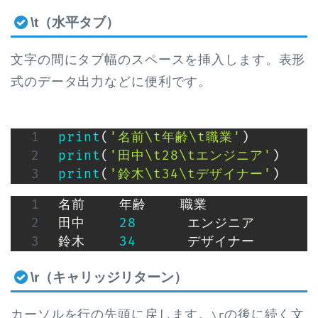
\t（水平タブ）
文字の間にタブ幅のスペースを挿入します。表形
式のデータ出力などに便利です。
print
(
'名前\t年齢\t職業'
)
print
(
'田中\t28\tエンジニア'
)
print
(
'鈴木\t34\tデザイナー'
)
名前    年齢    職業

田中    
28
      エンジニア

鈴木    
34
      デザイナー
\r（キャリッジリターン）
カーソルを行の先頭に戻します。
の後に続く文
\r