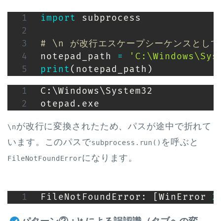
import
 subprocess

# \n が改行エスケープシーケンスとし
notepad_path 
=
'C:\Windows\Sys
print
(
notepad_path
)
C:
\
Windows
\
System32

otepad.exe
が改行に変換されたため、パスが途中で折れて
\n
います。このパスで
を呼ぶと
subprocess.run()
になります。
FileNotFoundError
FileNotFoundError: 
[
WinError 
2