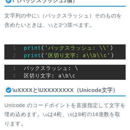
\（バックスラッシュ1個）
文字列の中に
（バックスラッシュ）そのものを
\
含めたいときは、
と2つ並べます。
\\
print
(
'バックスラッシュ: \\'
)
print
(
'区切り文字: a\\b\\c'
)
バックスラッシュ: 
\
区切り文字: a
\
b
\
c
\uXXXXと\UXXXXXXXX（Unicode文字）
Unicode のコードポイントを直接指定して文字を
埋め込めます。
は4桁、
は8桁の16進数を取
\u
\U
ります。