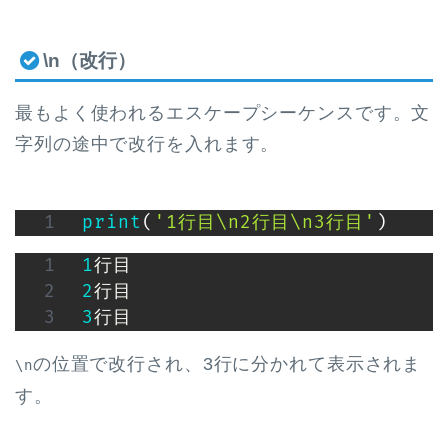
\n（改行）
最もよく使われるエスケープシーケンスです。文
字列の途中で改行を入れます。
print
(
'1行目\n2行目\n3行目'
)
1
2
3
行目
の位置で改行され、3行に分かれて表示されま
\n
す。