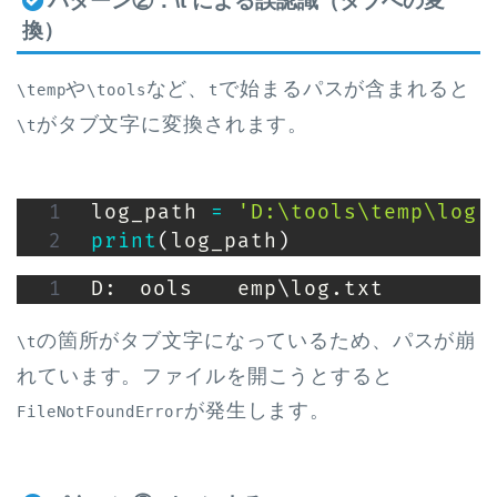
パターン②：\t による誤認識（タブへの変
換）
や
など、
で始まるパスが含まれると
\temp
\tools
t
がタブ文字に変換されます。
\t
log_path 
=
'D:\tools\temp\log.
print
(
log_path
)
D:	ools	emp
\
log.txt
の箇所がタブ文字になっているため、パスが崩
\t
れています。ファイルを開こうとすると
が発生します。
FileNotFoundError