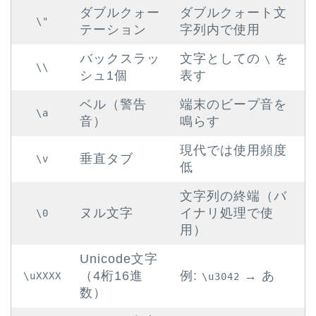
ダブルクォー
ダブルクォート文
\"
テーション
字列内で使用
バックスラッ
文字としての
を
\
\\
シュ1個
表す
ベル（警告
端末のビープ音を
\a
音）
鳴らす
現代では使用頻度
垂直タブ
\v
低
文字列の終端（バ
ヌル文字
イナリ処理で使
\0
用）
Unicode文字
（4桁16進
例:
→ あ
\uXXXX
\u3042
数）