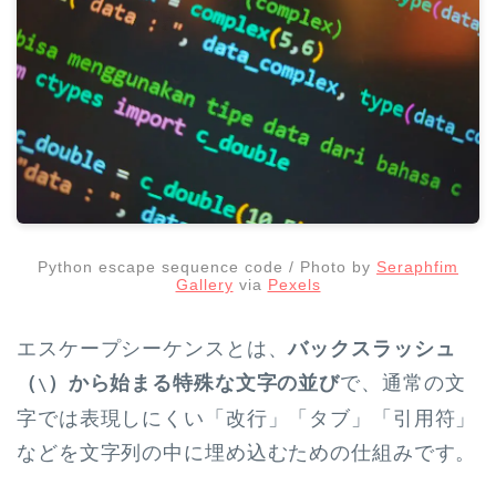
Python escape sequence code / Photo by
Seraphfim
Gallery
via
Pexels
エスケープシーケンスとは、
バックスラッシュ
（
）から始まる特殊な文字の並び
で、通常の文
\
字では表現しにくい「改行」「タブ」「引用符」
などを文字列の中に埋め込むための仕組みです。