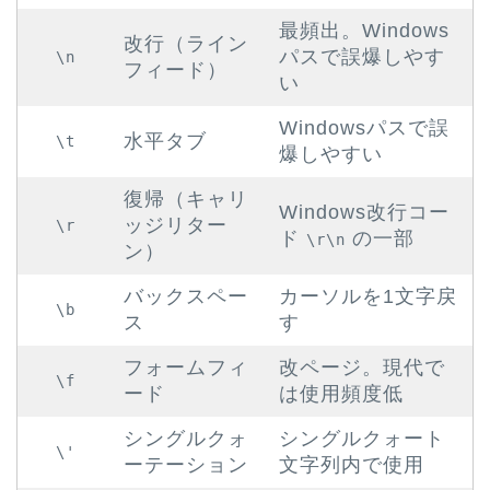
最頻出。Windows
改行（ライン
パスで誤爆しやす
\n
フィード）
い
Windowsパスで誤
水平タブ
\t
爆しやすい
復帰（キャリ
Windows改行コー
ッジリター
\r
ド
の一部
\r\n
ン）
バックスペー
カーソルを1文字戻
\b
ス
す
フォームフィ
改ページ。現代で
\f
ード
は使用頻度低
シングルクォ
シングルクォート
\'
ーテーション
文字列内で使用