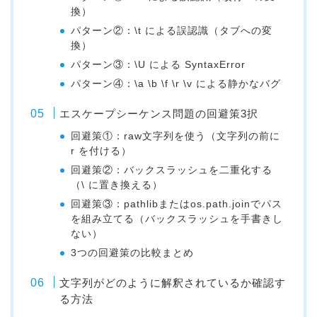
換）
パターン②：\t による誤認識（タブへの変
換）
パターン③：\U による SyntaxError
パターン④：\a \b \f \r \v による静かなバグ
エスケープシーケンス問題の回避策3択
回避策①：raw文字列を使う（文字列の前に
r を付ける）
回避策②：バックスラッシュを二重化する
（\ に置き換える）
回避策③：pathlibまたはos.path.joinでパス
を組み立てる（バックスラッシュを手書きし
ない）
3つの回避策の比較まとめ
文字列がどのように解釈されているか確認す
る方法