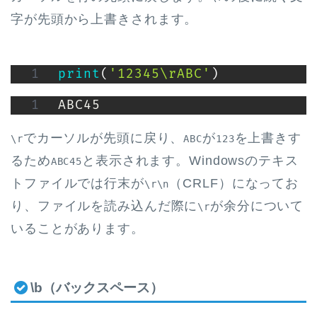
字が先頭から上書きされます。
print
(
'12345\rABC'
)
ABC45
でカーソルが先頭に戻り、
が
を上書きす
\r
ABC
123
るため
と表示されます。Windowsのテキス
ABC45
トファイルでは行末が
（CRLF）になってお
\r\n
り、ファイルを読み込んだ際に
が余分について
\r
いることがあります。
\b（バックスペース）