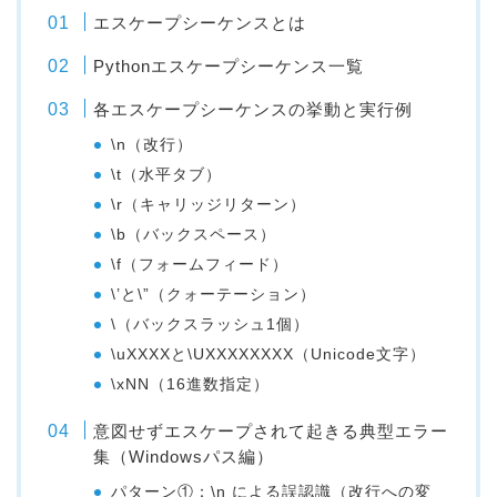
エスケープシーケンスとは
Pythonエスケープシーケンス一覧
各エスケープシーケンスの挙動と実行例
\n（改行）
\t（水平タブ）
\r（キャリッジリターン）
\b（バックスペース）
\f（フォームフィード）
\’と\”（クォーテーション）
\（バックスラッシュ1個）
\uXXXXと\UXXXXXXXX（Unicode文字）
\xNN（16進数指定）
意図せずエスケープされて起きる典型エラー
集（Windowsパス編）
パターン①：\n による誤認識（改行への変