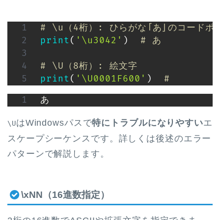
# \u（4桁）: ひらがな「あ」のコードポ
print
(
'\u3042'
)
# あ
# \U（8桁）: 絵文字
print
(
'\U0001F600'
)
# 
はWindowsパスで
特にトラブルになりやすい
エ
\U
スケープシーケンスです。詳しくは後述のエラー
パターンで解説します。
\xNN（16進数指定）