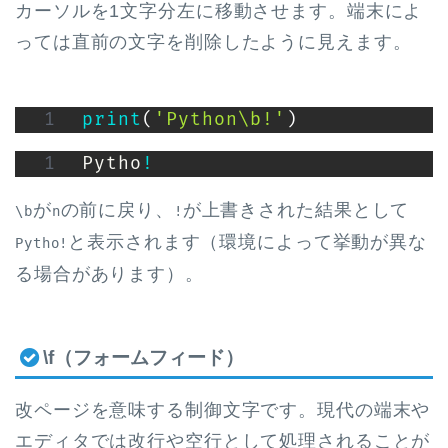
カーソルを1文字分左に移動させます。端末によ
っては直前の文字を削除したように見えます。
print
(
'Python\b!'
)
Pytho
!
が
の前に戻り、
が上書きされた結果として
\b
n
!
と表示されます（環境によって挙動が異な
Pytho!
る場合があります）。
\f（フォームフィード）
改ページを意味する制御文字です。現代の端末や
エディタでは改行や空行として処理されることが