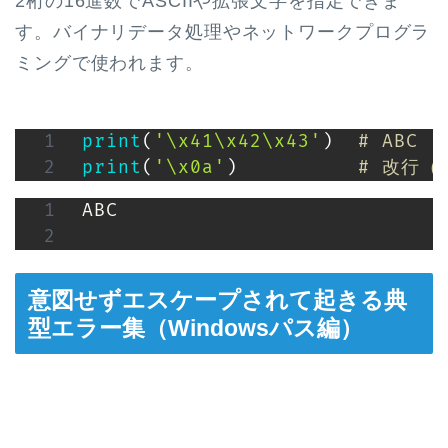
2桁の16進数でASCIIや拡張文字を指定できま
す。バイナリデータ処理やネットワークプログラ
ミングで使われます。
print
(
'\x41\x42\x43'
)
# ABC
print
(
'\x0a'
)
# 改行（
ABC

意図せずエスケープされて起きる典
型エラー集（Windowsパス編）