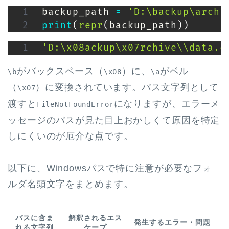
backup_path 
=
'D:\backup\archi
print
(
repr
(
backup_path
)
)
'D:\x08ackup\x07rchive\\data.c
がバックスペース（
）に、
がベル
\b
\x08
\a
（
）に変換されています。パス文字列として
\x07
渡すと
になりますが、エラーメ
FileNotFoundError
ッセージのパスが見た目上おかしくて原因を特定
しにくいのが厄介な点です。
以下に、Windowsパスで特に注意が必要なフォ
ルダ名頭文字をまとめます。
パスに含ま
解釈されるエス
発生するエラー・問題
れる文字列
ケープ