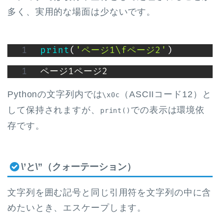
多く、実用的な場面は少ないです。
print
(
'ページ1\fページ2'
)
ページ1ページ2
Pythonの文字列内では
（ASCIIコード12）と
\x0c
して保持されますが、
での表示は環境依
print()
存です。
\’と\”（クォーテーション）
文字列を囲む記号と同じ引用符を文字列の中に含
めたいとき、エスケープします。