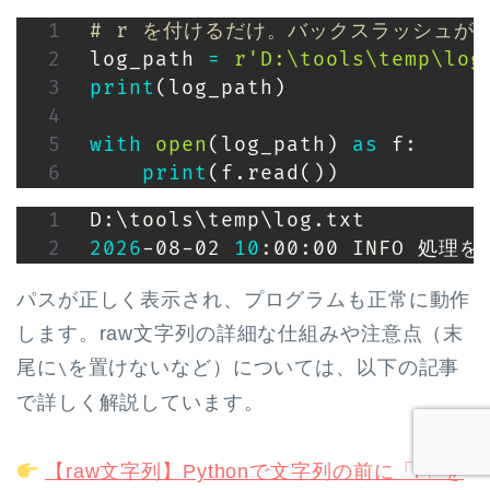
# r を付けるだけ。バックスラッシュが
log_path 
=
r'D:\tools\temp\log
print
(
log_path
)
with
open
(
log_path
)
as
 f
:
print
(
f
.
read
(
)
)
D:
\
tools
\
temp
\
2026
-08-02 
10
:00:00 INFO 処理
パスが正しく表示され、プログラムも正常に動作
します。raw文字列の詳細な仕組みや注意点（末
尾に
を置けないなど）については、以下の記事
\
で詳しく解説しています。
【raw文字列】Pythonで文字列の前に「r」を