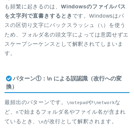
も頻繁に起きるのは、
Windowsのファイルパス
を文字列で直書きするとき
です。Windowsはパ
スの区切り文字にバックスラッシュ（
）を使う
\
ため、フォルダ名の頭文字によっては意図せずエ
スケープシーケンスとして解釈されてしまいま
す。
パターン①：\n による誤認識（改行への変
換）
最頻出のパターンです。
や
な
\notepad
\network
ど、
で始まるフォルダ名やファイル名が含まれ
n
ているとき、
が改行として解釈されます。
\n