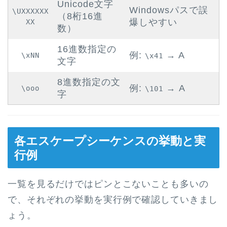
Unicode文字
Windowsパスで誤
\UXXXXXX
（8桁16進
爆しやすい
XX
数）
16進数指定の
例:
→ A
\xNN
\x41
文字
8進数指定の文
例:
→ A
\ooo
\101
字
各エスケープシーケンスの挙動と実
行例
一覧を見るだけではピンとこないことも多いの
で、それぞれの挙動を実行例で確認していきまし
ょう。