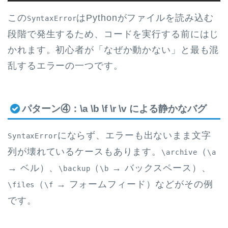
この
はPythonがファイルを読み込む
SyntaxError
段階で発生するため、コードを実行する前にはじ
かれます。初心者が「なぜか動かない」と最も混
乱するエラーの一つです。
パターン④：\a \b \f \r \v による静かなバグ
にならず、エラーも出ないまま文字
SyntaxError
列が壊れているケースもあります。
（
\archive
\a
→ ベル）、
（
→ バックスペース）、
\backup
\b
（
→ フォームフィード）などがその例
\files
\f
です。