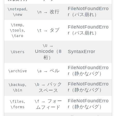
FileNotFoundErro
,
\notepad
→ 改行
\n
r（パス崩れ）
\new
,
\temp
FileNotFoundErro
,
→ タブ
\tools
\t
r（パス崩れ）
\taro
→
\U
Unicode（8
SyntaxError
\Users
桁）
FileNotFoundErro
→ ベル
\archive
\a
r（静かなバグ）
FileNotFoundErro
→ バック
,
\b
\backup
r（静かなバグ）
スペース
\bin
FileNotFoundErro
→ フォー
,
\f
\files
r（静かなバグ）
ムフィード
\forms