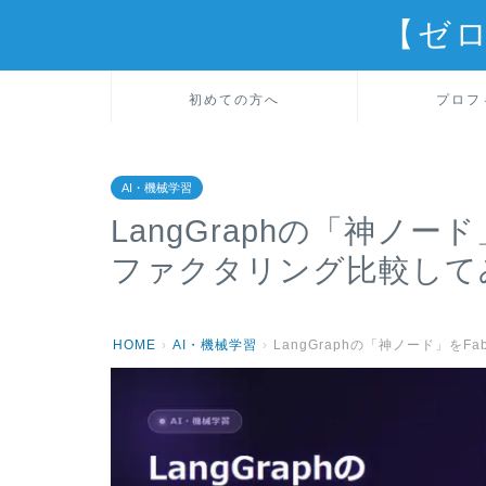
【ゼ
初めての方へ
プロフ
AI・機械学習
LangGraphの「神ノード
ファクタリング比較して
HOME
›
AI・機械学習
›
LangGraphの「神ノード」を