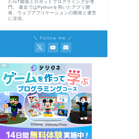
たIoT開発とロボットプログラミングが専
門。 最近ではPythonを用いたアプリ開
発、ウェブアプリケーションの開発と運営
に没頭。
＼ Follow me ／