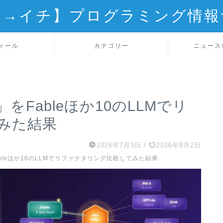
ロ→イチ】プログラミング情報
ィール
カテゴリー
ニュース
」をFableほか10のLLMでリ
みた結果
2026年7月3日
/
2026年8月2日
Fableほか10のLLMでリファクタリング比較してみた結果