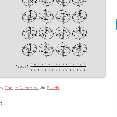
 by
Google DeepMind
via
Pexels
う。