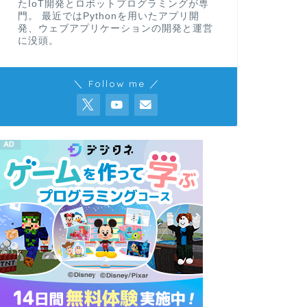
たIoT開発とロボットプログラミングが専
門。 最近ではPythonを用いたアプリ開
発、ウェブアプリケーションの開発と運営
に没頭。
＼ Follow me ／