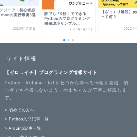
ンジニア・初心者必
【ざっくり解説】py.
誰でも「0秒」でできる
ythonの実行環境3選
って何？
Pythonのプログラミング
開発環境サンプル...
2023年1月31日
2022年
2023年1月13日
サイト情報
【ゼロ→イチ】プログラミング情報サイト
Python・Arduino・IoTをゼロから学べる情報を発信。初
心者でも挫折しないよう、やまちゃんが丁寧に解説しま
す。
> 初めての方へ
> Python入門記事一覧
> Arduino記事一覧