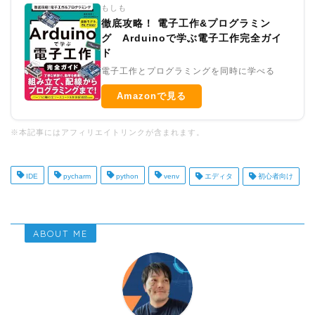
もしも
徹底攻略！ 電子工作&プログラミン
グ Arduinoで学ぶ電子工作完全ガイ
ド
電子工作とプログラミングを同時に学べる
Amazonで見る
※本記事にはアフィリエイトリンクが含まれます。
IDE
pycharm
python
venv
エディタ
初心者向け
ABOUT ME