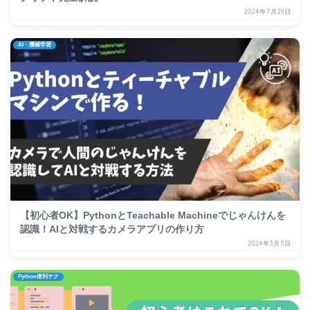
2024年7月29日
AI・機械学習
【初心者OK】PythonとTeachable Machineでじゃんけんを
認識！AIと対戦するカメラアプリの作り方
2024年3月5日
Python便利テク