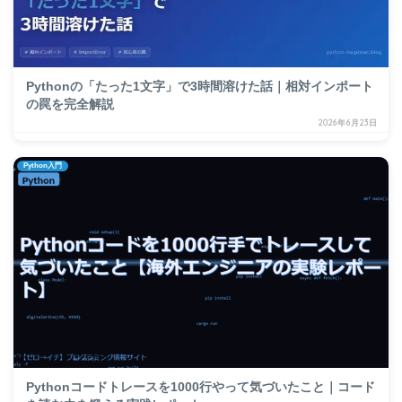
Pythonの「たった1文字」で3時間溶けた話｜相対インポート
の罠を完全解説
2026年6月23日
Python入門
Pythonコードトレースを1000行やって気づいたこと｜コード