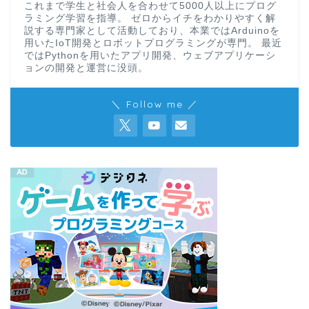
これまで学生と社会人を合わせて5000人以上にプログ
ラミング学習を指導。 ゼロからイチをわかりやすく解
説する専門家として活動しており、本業ではArduinoを
用いたIoT開発とロボットプログラミングが専門。 最近
ではPythonを用いたアプリ開発、ウェブアプリケーシ
ョンの開発と運営に没頭。
＼ Follow me ／