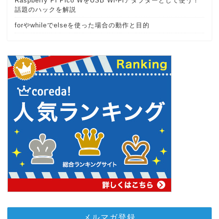
Raspberry Pi Pico WをUSB Wi-Fiアダプターとして使う！
話題のハックを解説
forやwhileでelseを使った場合の動作と目的
メルマガ登録