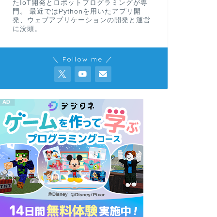
たIoT開発とロボットプログラミングが専
門。 最近ではPythonを用いたアプリ開
発、ウェブアプリケーションの開発と運営
に没頭。
＼ Follow me ／