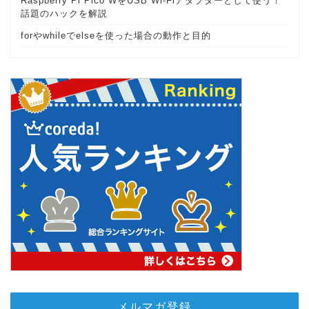
Raspberry Pi Pico WをUSB Wi-Fiアダプターとして使う！
話題のハックを解説
forやwhileでelseを使った場合の動作と目的
メルマガ登録