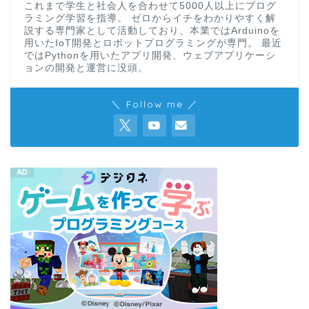
これまで学生と社会人を合わせて5000人以上にプログ
ラミング学習を指導。 ゼロからイチをわかりやすく解
説する専門家として活動しており、本業ではArduinoを
用いたIoT開発とロボットプログラミングが専門。 最近
ではPythonを用いたアプリ開発、ウェブアプリケーシ
ョンの開発と運営に没頭。
＼ Follow me ／