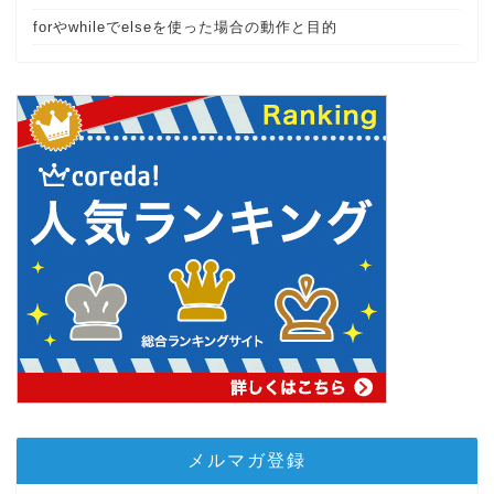
forやwhileでelseを使った場合の動作と目的
メルマガ登録