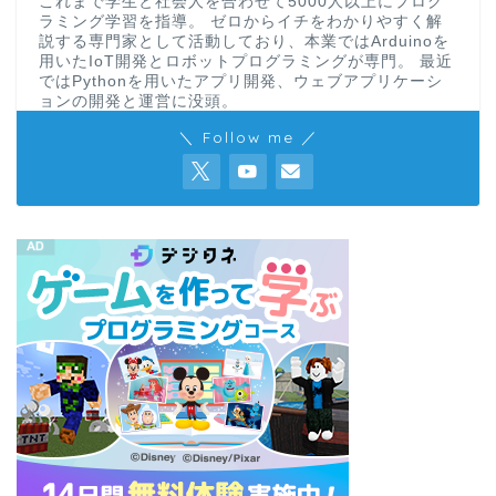
これまで学生と社会人を合わせて5000人以上にプログ
ラミング学習を指導。 ゼロからイチをわかりやすく解
説する専門家として活動しており、本業ではArduinoを
用いたIoT開発とロボットプログラミングが専門。 最近
ではPythonを用いたアプリ開発、ウェブアプリケーシ
ョンの開発と運営に没頭。
＼ Follow me ／