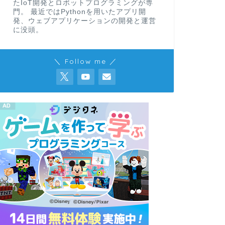
たIoT開発とロボットプログラミングが専
門。 最近ではPythonを用いたアプリ開
発、ウェブアプリケーションの開発と運営
に没頭。
＼ Follow me ／