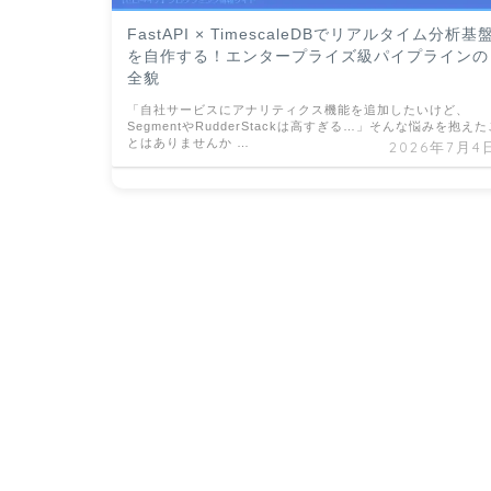
FastAPI × TimescaleDBでリアルタイム分析基
を自作する！エンタープライズ級パイプラインの
全貌
「自社サービスにアナリティクス機能を追加したいけど、
SegmentやRudderStackは高すぎる…」そんな悩みを抱えた
とはありませんか …
2026年7月4