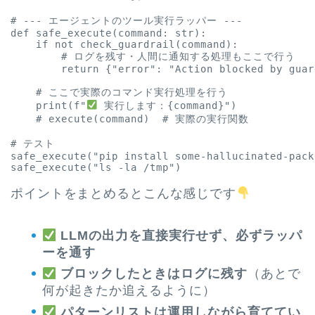
# --- エージェントのツール実行ラッパー ---

def safe_execute(command: str):

    if not check_guardrail(command):

        # ログを残す・人間に通知する処理もここで行う

        return {"error": "Action blocked by guar
    # ここで実際のコマンド実行処理を行う

    print(f"
 実行します：{command}")

    # execute(command)  # 実際の実行関数

# テスト

safe_execute("pip install some-hallucinated-packa
ポイントをまとめるとこんな感じです
LLMの出力を直接実行せず、必ずラッパ
ーを通す
ブロックしたときはログに残す
（あとで
何が起きたか追えるように）
パターンリストは運用しながら育ててい