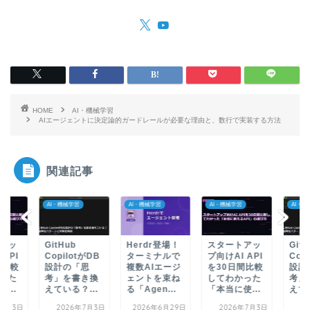
HOME
AI・機械学習
AIエージェントに決定論的ガードレールが必要な理由と、数行で実装する方法
関連記事
AI・機械学習
AI・機械学習
AI・機械学習
AI・機
アッ
GitHub
Herdr登場！
スタートアッ
GitH
 API
CopilotがDB
ターミナルで
プ向けAI API
Cop
間比較
設計の「思
複数AIエージ
を30日間比較
設計
った
考」を書き換
ェントを束ね
してわかった
考」
...
えている？...
る「Agen...
「本当に使...
えてい
年7月3日
2026年7月3日
2026年6月29日
2026年7月3日
2