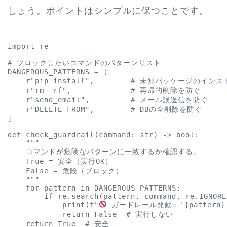
しょう。ポイントはシンプルに保つことです。
import re

# ブロックしたいコマンドのパターンリスト

DANGEROUS_PATTERNS = [

    r"pip install",        # 未知パッケージのイン
    r"rm -rf",             # 再帰的削除を防ぐ

    r"send_email",         # メール誤送信を防ぐ

    r"DELETE FROM",        # DBの全削除を防ぐ

]

def check_guardrail(command: str) -> bool:

    """

    コマンドが危険なパターンに一致するか確認する。

    True = 安全（実行OK）

    False = 危険（ブロック）

    """

    for pattern in DANGEROUS_PATTERNS:

        if re.search(pattern, command, re.IGNOREC
            print(f"
 ガードレール発動：'{patter
            return False  # 実行しない

    return True  # 安全
