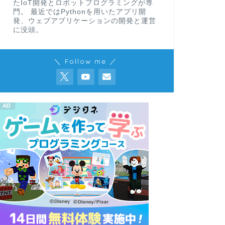
たIoT開発とロボットプログラミングが専
門。 最近ではPythonを用いたアプリ開
発、ウェブアプリケーションの開発と運営
に没頭。
＼ Follow me ／