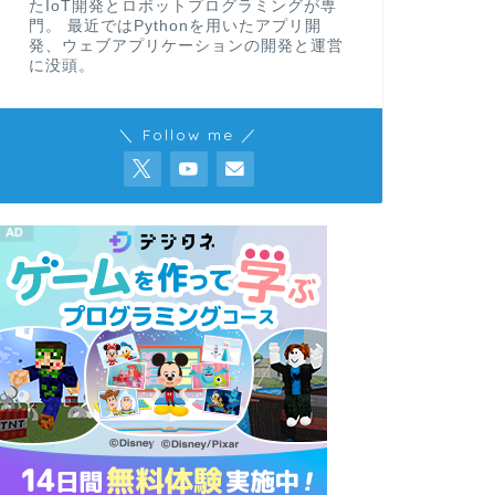
たIoT開発とロボットプログラミングが専
門。 最近ではPythonを用いたアプリ開
発、ウェブアプリケーションの開発と運営
に没頭。
＼ Follow me ／