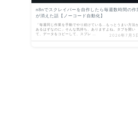
n8nでスクレイパーを自作したら毎週数時間の作
が消えた話【ノーコード自動化】
「毎週同じ作業を手動でやり続けている…もっとうまい方法
あるはずなのに」そんな気持ち、ありますよね。タブを開い
て、データをコピーして、スプレ …
2026年7月3