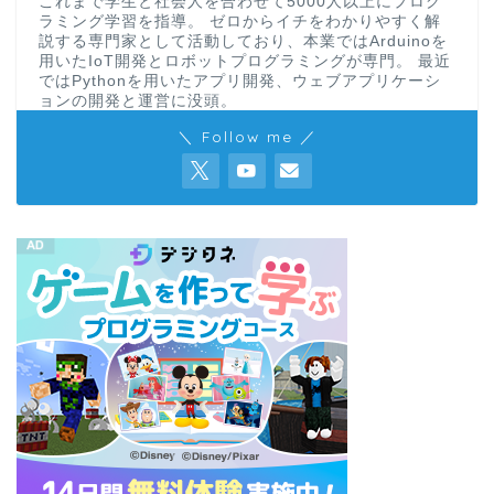
これまで学生と社会人を合わせて5000人以上にプログ
ラミング学習を指導。 ゼロからイチをわかりやすく解
説する専門家として活動しており、本業ではArduinoを
用いたIoT開発とロボットプログラミングが専門。 最近
ではPythonを用いたアプリ開発、ウェブアプリケーシ
ョンの開発と運営に没頭。
＼ Follow me ／