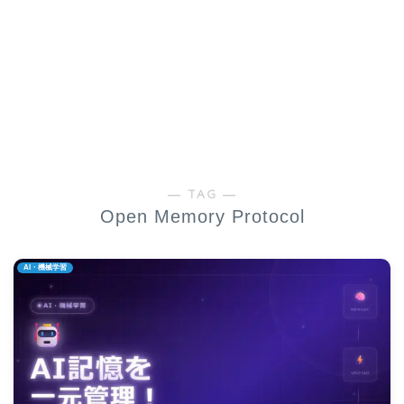
― TAG ―
Open Memory Protocol
AI・機械学習