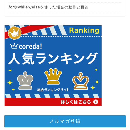
forやwhileでelseを使った場合の動作と目的
メルマガ登録