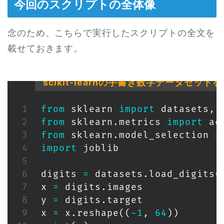
今回のスクリプトの全体像
念のため、こちらで実行したスクリプトの全文を
載せておきます。
scikit-learnの手書き数字データ
from
 sklearn 
import
 datasets
,
 
from
 sklearn
.
metrics 
import
from
 sklearn
.
model_selection 
i
import
 joblib

digits 
=
 datasets
.
load_digits
(
x 
=
 digits
.
images

y 
=
 digits
.
target

x 
=
 x
.
reshape
(
(
-
1
,
64
)
)