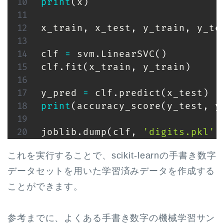
print
(
x
)
x_train
,
 x_test
,
 y_train
,
 y_te
clf 
=
 svm
.
LinearSVC
(
)
clf
.
fit
(
x_train
,
 y_train
)
y_pred 
=
 clf
.
predict
(
x_test
)
print
(
accuracy_score
(
y_test
,
 y
joblib
.
dump
(
clf
,
'digits.pkl'
)
これを実行することで、scikit-learnの手書き数字
データセットを用いた学習済みデータを作成する
ことができます。
参考までに、よくある手書き数字の機械学習サン