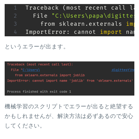
Traceback 
(
most recent call la
  File 
"C:\Users\papa\digittes
    from sklearn.externals 
imp
ImportError: cannot 
import
 nam
というエラーが出ます。
機械学習のスクリプトでエラーが出ると絶望する
かもしれませんが、解決方法は必ずあるので安心
してください。